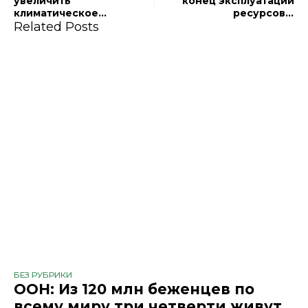
увеличить
конец эксплуатации
климатическое
ресурсов в
финансирование для
Related Posts
развивающихся странах
развивающихся стран до
$2 трлн
БЕЗ РУБРИКИ
ООН: Из 120 млн беженцев по
всему миру три четверти живут