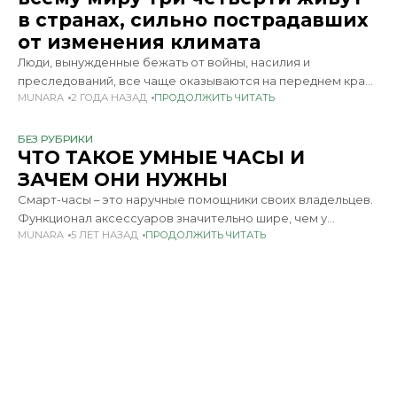
в странах, сильно пострадавших
от изменения климата
Люди, вынужденные бежать от войны, насилия и
преследований, все чаще оказываются на переднем крае
MUNARA
2 ГОДА НАЗАД
ПРОДОЛЖИТЬ ЧИТАТЬ
глобального климатического кризиса, говорится в новом
докладе Агентства ООН по делам беженцев (УВКБ),
который был представлен
БЕЗ РУБРИКИ
ЧТО ТАКОЕ УМНЫЕ ЧАСЫ И
ЗАЧЕМ ОНИ НУЖНЫ
Смарт-часы – это наручные помощники своих владельцев.
Функционал аксессуаров значительно шире, чем у
MUNARA
5 ЛЕТ НАЗАД
ПРОДОЛЖИТЬ ЧИТАТЬ
классических устройств. Гаджеты заслуженно называют
«умными», ведь в некоторых ситуациях они способны даже
заменить смартфон. Конечно, есть