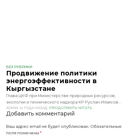
БЕЗ РУБРИКИ
Продвижение политики
энергоэффективности в
Кыргызстане
Глава ЦКФ при Министерстве природных ресурсов,
экологии и технического надзора КР Руслан Ильясов
ADMIN
4 ГОДА НАЗАД
ПРОДОЛЖИТЬ ЧИТАТЬ
отметил, что в Кыргызстане к 2030 году планируется
Добавить комментарий
снижение выбросов парниковых газов на 44%, а также
поэтапная
Ваш адрес email не будет опубликован.
Обязательные
поля помечены
*