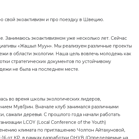
ро свой экоактивизм и про поездку в Швецию.
е. Занимаюсь экоактивизмом уже несколько лет. Сейчас
иативы «Жашыл Муун». Мы реализуем различные проекты
жи в области экологии. Наша цель вовлечь молодежь как
отки стратегических документов по устойчивому
одежи не была на последнем месте.
ась во время школы экологических лидеров,
ием МувГрин. Вначале клуб занимался различными
и, сажали деревья. С прошлого года начали работать
анизации LCOY (Local Conference of the Youth)
енению климата по приглашению Чолпон Айтахуновой,
-16 от КР, в рамках разработки ОНУВ (Определяемые на