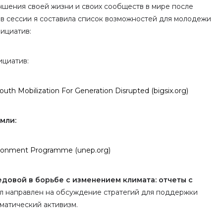
чшения своей жизни и своих сообществ в мире после
я в сессии я составила список возможностей для молодежи
ициатив:
циатив:
outh Mobilization For Generation Disrupted (bigsix.org)
мли
:
ironment Programme (unep.org)
довой в борьбе с изменением климата: отчеты с
 направлен на обсуждение стратегий для поддержки
матический активизм.