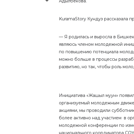
Адылбекова.
KuramaStory Кундуз рассказала п
— Я родилась и выросла в Бишкек
являюсь членом молодежной иниц
по повышению потенциала молоде
можно больше в процессы разраб
развитию, но так, чтобы роль мол
Инициатива «Жашыл муун» появил
организуемый молодежным движен
акциями, мы проводили субботник
более активно над участием в орг
молодежной конференции по изм
национального координатора COY