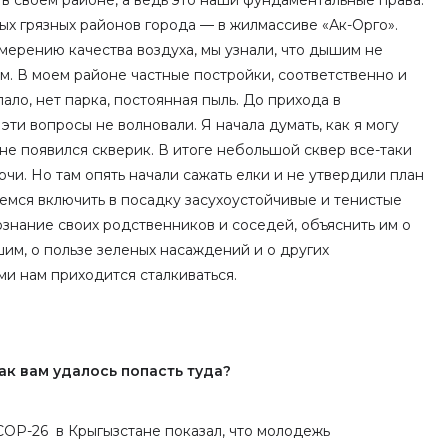
 в своем районе, а ведь это наши фундаментальные права.
мых грязных районов города — в жилмассиве «Ак-Орго».
мерению качества воздуха, мы узнали, что дышим не
м. В моем районе частные постройки, соответственно и
ало, нет парка, постоянная пыль. До прихода в
ти вопросы не волновали. Я начала думать, как я могу
оне появился скверик. В итоге небольшой сквер все-таки
чи. Но там опять начали сажать елки и не утвердили план
аемся включить в посадку засухоустойчивые и тенистые
ознание своих родственников и соседей, объяснить им о
им, о пользе зеленых насаждений и о других
ми нам приходится сталкиваться.
ак вам удалось попасть туда?
COP-26 в Крыгызстане показал, что молодежь