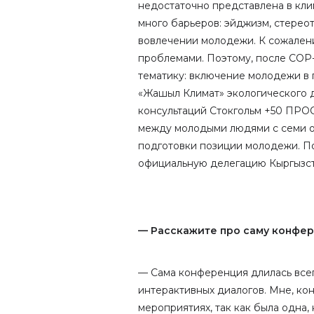
недостаточно представлена в кли
много барьеров: эйджизм, стерео
вовлечении молодежи. К сожалени
проблемами. Поэтому, после COP-
тематику: включение молодежи в 
«Жашыл Климат» экологического 
консультаций Стокгольм +50 ПРООН
между молодыми людями с семи о
подготовки позиции молодежи. По 
официальную делегацию Кыргызст
— Расскажите про саму конфер
— Сама конференция длилась всег
интерактивных диалогов. Мне, кон
мероприятиях, так как была одна,