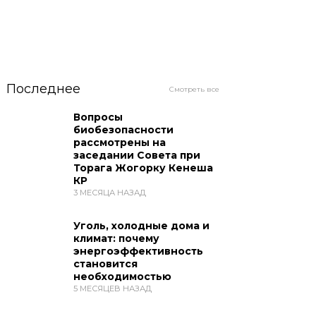
Последнее
Смотреть все
Вопросы
биобезопасности
рассмотрены на
заседании Совета при
Торага Жогорку Кенеша
КР
3 МЕСЯЦА НАЗАД
Уголь, холодные дома и
климат: почему
энергоэффективность
становится
необходимостью
5 МЕСЯЦЕВ НАЗАД