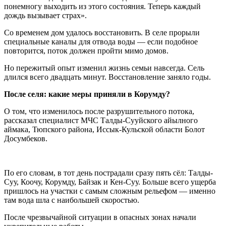
понемногу выходить из этого состояния. Теперь каждый
дождь вызывает страх».
Со временем дом удалось восстановить. В селе прорыли
специальные каналы для отвода воды — если подобное
повторится, поток должен пройти мимо домов.
Но пережитый опыт изменил жизнь семьи навсегда. Сель
длился всего двадцать минут. Восстановление заняло годы.
После селя: какие меры приняли в Корумду?
О том, что изменилось после разрушительного потока,
рассказал специалист МЧС Талды-Сууйского айылного
аймака, Тюпского района, Иссык-Кульской области Болот
Досумбеков.
По его словам, в тот день пострадали сразу пять сёл: Талды-
Суу, Коочу, Корумду, Байзак и Кен-Суу. Больше всего ущерба
пришлось на участки с самым сложным рельефом — именно
там вода шла с наибольшей скоростью.
После чрезвычайной ситуации в опасных зонах начали