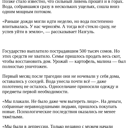
Позже стало известно, что сильный ливень прошёл и в горах.
Вода, собравшаяся сразу в нескольких ущельях, сошла вниз
одним мощным потоком.
«Раньше дожди могли идти неделю, но вода постепенно
впитывалась. У нас чернозём. А тогда всё стекло сразу, не
успев уйти в землю», — рассказывает Назгуль.
Государство выплатило пострадавшим 500 тысяч сомов. Но
этих средств не хватило. Семье пришлось продать весь скот,
чтобы восстановить дом. Урожай — картофель, малина — был
полностью уничтожен.
Первый месяц после трагедии они не ночевали у себя дома,
оставались у соседей. Вода унесла почти всё — даже
полотенец не осталось. Односельчане приносили одежду и
предметы первой необходимости.
«Мы плакали. Не было даже чем вытереть лицо». На деньги,
собранные неравнодушными людьми, пришлось покупать
новые. Психологические последствия оказались не менее
тяжёлыми.
«Мы были в депрессии. Только недавно с мужем начали