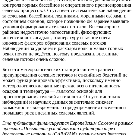
контроля горных бассейнов и оперативного прогнозирования
селевых процессов. Отсутствует систематическое наблюдение
за селевыми бассейнами, ледниками, моренными озёрами и
состоянием склонов, которое позволило бы заранее выявлять
условия формирования селевых потоков. Высокогорных
районах недостаточно метеостанций, фиксирующих
интенсивность осадков, температуру и таяние снега —
ключевых факторов образования селевых потоков.
Наблюдений за уровнем и расходом воды в малых горных
реках почти не ведётся, поэтому предсказать внезапные
селевые потоки очень сложно.
Без сети метеорологических станций система раннего
предупреждения селевых потоков и стихийных бедствий не
может функционировать эффективно, поскольку именно
метеорологические данные прежде всего интенсивность
осадков и температура — являются основой для
прогнозирования селевой активности. Отсутствие таких
наблюдений и научных данных значительно снижает
возможность своевременного предупреждения населения и
повышает риск внезапных селевых явлений.
Эта публикация финансируется Европейским Союзом в рамках
проекта «Повышение устойчивости аудитории через
достоверные истории» (CARAVAN), реализуемого Internews.