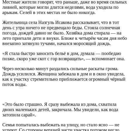
Местные жители говорят, что раньше, даже во время сильных
ливней, которые могли длится неделями, вода уходила по
арыкам. Селей в этих местах не было никогда.
Жительница села Назгуль Исакова рассказывает, что в тот
день с утра ничего не предвещало беды. Стояла солнечная
погода, дождей давно не было. Хозяйка дома стирала — на
лето приехали дети и внуки. Ближе к четырём часам дня небо
внезапно затянуло тучами, начался моросящий дождь.
«Я стала быстро заносить бельё в дом, думала — пообедаю
позже, скоро уже скот с гор возвращать», — вспоминает она.
Через несколько минут раздались сильные раскаты грома.
Дождь усилился. Женщина забежала в дом и в окно увидела,
как к участку стремительно приближается огромный чёрный
поток воды.
«Это было страшно. Я сразу выбежала из дома, схватила
двоих маленьких детей, закричала. Мы увидели, как вода
затопила сарай».
Семья попыталась выбежать на улицу, но стало ясно — не
успеют. Со стороны верхней части участка потоком несло