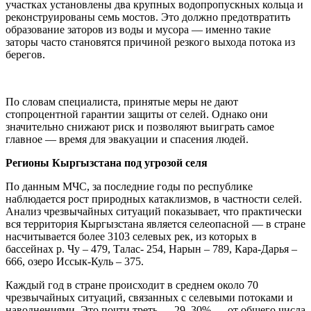
участках установлены два крупных водопропускных кольца и
реконструированы семь мостов. Это должно предотвратить
образование заторов из воды и мусора — именно такие
заторы часто становятся причиной резкого выхода потока из
берегов.
По словам специалиста, принятые меры не дают
стопроцентной гарантии защиты от селей. Однако они
значительно снижают риск и позволяют выиграть самое
главное — время для эвакуации и спасения людей.
Регионы Кыргызстана под угрозой селя
По данным МЧС, за последние годы по республике
наблюдается рост природных катаклизмов, в частности селей.
Анализ чрезвычайных ситуаций показывает, что практически
вся территория Кыргызстана является селеопасной — в стране
насчитывается более 3103 селевых рек, из которых в
бассейнах р. Чу – 479, Талас- 254, Нарын – 789, Кара-Дарья –
666, озеро Иссык-Куль – 375.
Каждый год в стране происходит в среднем около 70
чрезвычайных ситуаций, связанных с селевыми потоками и
наводнениями. Это почти треть — 29–30% — от общего числа