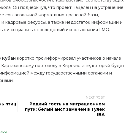
измов биобезопасности в Кыргызстане, соответствующих
кола. Он подчеркнул, что проект нацелен на устранение
вие согласованной нормативно-правовой базы,
 и кадровые ресурсы, а также недостаток информации и
ых и социальных последствий использования ГМО.
 Кубан
коротко проинформировал участников о начале
о Картахенскому протоколу в Кыргызстане, который будет
 информацией между государственными органами и
ронами.
NEXT POST
нь птиц
Редкий гость на миграционном
пути: белый аист замечен в Тулек
IBA
ИКА