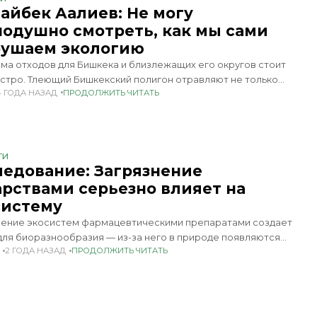
айбек Аалиев: Не могу
нодушно смотреть, как мы сами
рушаем экологию
ма отходов для Бишкека и близлежащих его округов стоит
остро. Тлеющий Бишкекский полигон отравляют не только
4 ГОДА НАЗАД
ПРОДОЛЖИТЬ ЧИТАТЬ
е рядом новостройки, но и столицу. Площадь свалки
ивается с каждым годом, а
ТИ
ледование: Загрязнение
арствами серьезно влияет на
систему
нение экосистем фармацевтическими препаратами создает
для биоразнообразия — из-за него в природе появляются
2 ГОДА НАЗАД
ПРОДОЛЖИТЬ ЧИТАТЬ
с немотивированной агрессией к сородичам, а рыбы
ают размножаться. Об этом пишет Кедр.Медиа со ссылкой