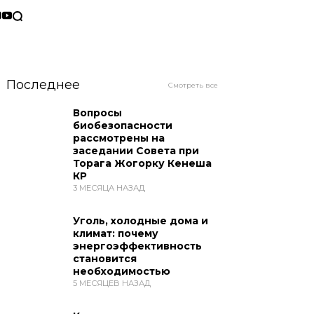
Последнее
Смотреть все
Вопросы
биобезопасности
рассмотрены на
заседании Совета при
Торага Жогорку Кенеша
КР
3 МЕСЯЦА НАЗАД
Уголь, холодные дома и
климат: почему
энергоэффективность
становится
необходимостью
5 МЕСЯЦЕВ НАЗАД