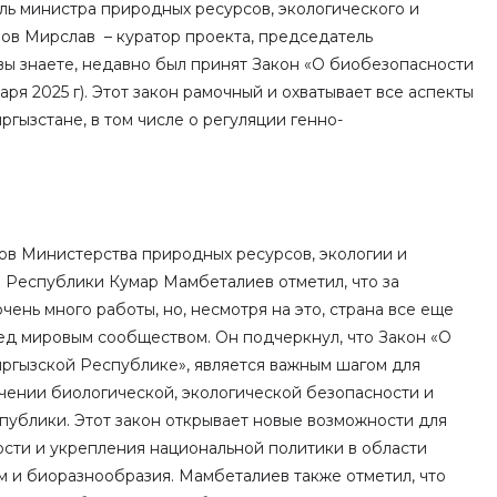
ль министра природных ресурсов, экологического и
ов Мирслав – куратор проекта, председатель
вы знаете, недавно был принят Закон «О биобезопасности
аря 2025 г). Этот закон рамочный и охватывает все аспекты
гызстане, в том числе о регуляции генно-
ов Министерства природных ресурсов, экологии и
 Республики Кумар Мамбеталиев отметил, что за
ень много работы, но, несмотря на это, страна все еще
ред мировым сообществом. Он подчеркнул, что Закон «О
ргызской Республике», является важным шагом для
чении биологической, экологической безопасности и
публики. Этот закон открывает новые возможности для
сти и укрепления национальной политики в области
м и биоразнообразия. Мамбеталиев также отметил, что