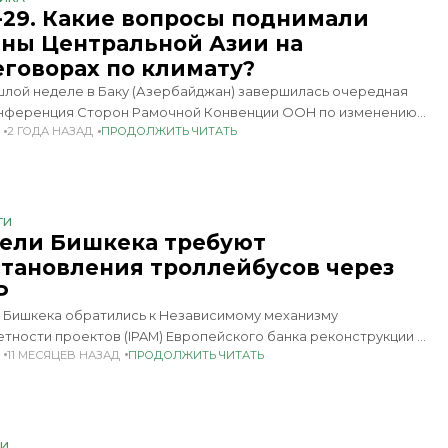
-29. Какие вопросы поднимали
аны Центральной Азии на
еговорах по климату?
шлой неделе в Баку (Азербайджан) завершилась очередная
онференция Сторон Рамочной Конвенции ООН по изменению
2 ГОДА НАЗАД
ПРОДОЛЖИТЬ ЧИТАТЬ
 (КС-29 РКИК ООН). В ней приняли участие и страны
ьной Азии. Эксперты говорят,
ТИ
ели Бишкека требуют
становления троллейбусов через
Р
 Бишкека обратились к Независимому механизму
тности проектов (IPAM) Европейского банка реконструкции и
11 МЕСЯЦЕВ НАЗАД
ПРОДОЛЖИТЬ ЧИТАТЬ
я (ЕБРР) с просьбой содействовать диалогу с городскими
ми по вопросам, касающимся троллейбусного сообщения в
. Об
ИИ