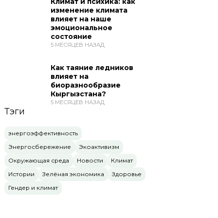
Климат и психика: как
изменение климата
влияет на наше
эмоциональное
состояние
5 МЕСЯЦЕВ НАЗАД
Как таяние ледников
влияет на
биоразнообразие
Кыргызстана?
5 МЕСЯЦЕВ НАЗАД
Тэги
энергоэффективность
Энергосбережение
Экоактивизм
Окружающая среда
Новости
Климат
Истории
Зелёная экономика
Здоровье
Гендер и климат