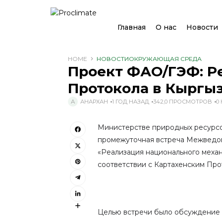
Главная
О нас
Новости
HOME
НОВОСТИ
ОКРУЖАЮЩАЯ СРЕДА
Проект ФАО/ГЭФ: Р
Протокола в Кыргы
АНАРХАН
1 ГОД НАЗАД
342,0 ПРОСМОТРОВ
0
Министерстве природных ресурсов
промежуточная встреча Межведо
«Реализация национального меха
соответствии с Картахенским Про
Целью встречи было обсуждение 