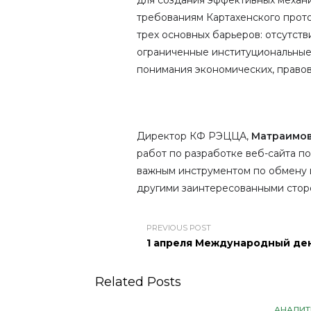
для создания эффективных механ
требованиям Картахенского прото
трех основных барьеров: отсутст
ограниченные институциональные
понимания экономических, правов
Директор КФ РЭЦЦА,
Матраимов
работ по разработке веб-сайта п
важным инструментом по обмену
другими заинтересованными сто
PREVIOUS POST
1 апреля Международный де
Related Posts
АНАЛИТ