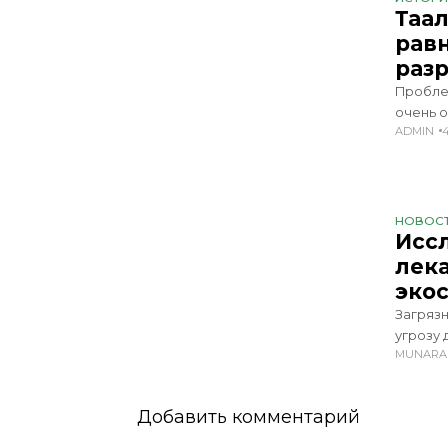
Таал
рав
раз
Пробле
очень 
ADMIN
стоящи
увелич
НОВОС
Исс
лек
эко
Загряз
угрозу 
MUNARA
птицы 
перест
Добавить комментарий