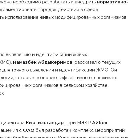
акона необходимо разработать и внедрить
нормативно-
регламентировать порядок действий в сфере
ть использование живых модифицированных организмов
 по выявлению и идентификации живых
ЖМО),
Намазбек Абдыкеримов
, рассказал о текущих
х для точного выявления и идентификации ЖМО. Он
ологии, которые позволяют эффективно отслеживать
ицированных организмов в сельском хозяйстве,
х.
ь директора
Кыргызстандарт
при МЭКР
Айбек
глашения с
ФАО
был разработан комплекс мероприятий