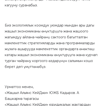
кагууну суранабыз.
Биз экологиялык коомдук уюмдар мындан ары дагы
жашыл экономиканы өнүктүрүүгө жана жашоого
жагымдуу айлана-чөйрөнү сактоого багытталган
мамлекеттик стратегияларды жана программаларды
жүзөгө ашырууда мамлекеттик органдарга өнөктөш
катары жашыл экономиканы өнүктүрүүгө жана курчап
турган чөйрөну коргоого өздөрүнүн салымын кошо
берет деп үмүттөнөбүз.
Урматтоо менен,
«Жашыл Альянс КейДжи» ЮЖБ Кадыров. А
Башкарма төрагасы
«Жашыл Альянс КейДжи» юридикалык жактардын