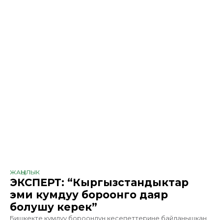
ЖАҢЫЛЫК
ЭКСПЕРТ: “Кыргызстандыктар
эми кумдуу бороонго даяр
болушу керек”
Бишкекте кумдуу бороондун кесепеттерине байланышкан