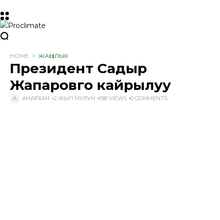
HOME
ЖАҢЫЛЫК
Президент Садыр
Жапаровго кайрылуу
АНАРХАН
2 ЖЫЛ МУРУН
198 VIEWS
0 COMMENTS