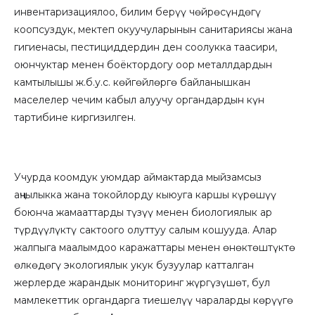
инвентаризациялоо, билим берүү чөйрөсүндөгү
коопсуздук, мектеп окуучуларынын санитариясы жана
гигиенасы, пестициддердин ден соолукка таасири,
оюнчуктар менен боёктордогу оор металлдардын
камтылышы ж.б.у.с. көйгөйлөргө байланышкан
маселелер чечим кабыл алуучу органдардын күн
тартибине киргизилген.
Учурда коомдук уюмдар аймактарда мыйзамсыз
аӊчылыкка жана токойлорду кыюуга каршы күрөшүү
боюнча жамааттарды түзүү менен биологиялык ар
түрдүүлүктү сактоого олуттуу салым кошууда. Алар
жалпыга маалымдоо каражаттары менен өнөктөштүктө
өлкөдөгү экологиялык укук бузуулар катталган
жерлерде жарандык мониторинг жүргүзүшөт, бул
мамлекеттик органдарга тиешелүү чараларды көрүүгө