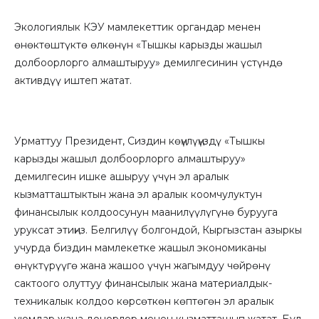
Экологиялык КЭУ мамлекеттик органдар менен
өнөктөштүктө өлкөнүн «Тышкы карызды жашыл
долбоорлорго алмаштыруу» демилгесинин үстүндө
активдүү иштеп жатат.
Урматтуу Президент, Сиздин көӊүлүӊүздү «Тышкы
карызды жашыл долбоорлорго алмаштыруу»
демилгесин ишке ашыруу үчүн эл аралык
кызматташтыктын жана эл аралык коомчулуктун
финансылык колдоосунун маанилүүлүгүнө бурууга
уруксат этиӊиз. Белгилүү болгондой, Кыргызстан азыркы
учурда биздин мамлекетке жашыл экономиканы
өнүктүрүүгө жана жашоо үчүн жагымдуу чөйрөнү
сактоого олуттуу финансылык жана материалдык-
техникалык колдоо көрсөткөн көптөгөн эл аралык