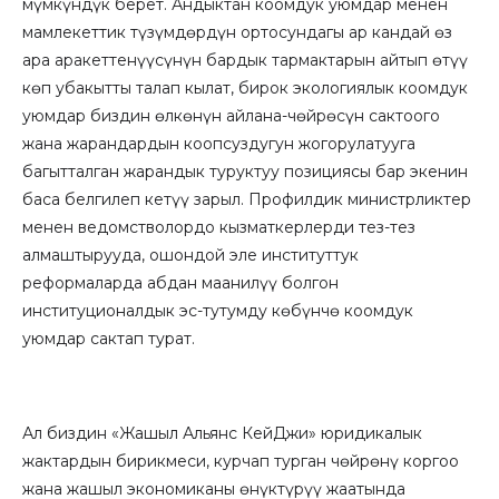
мүмкүндүк берет. Андыктан коомдук уюмдар менен
мамлекеттик түзүмдөрдүн ортосундагы ар кандай өз
ара аракеттенүүсүнүн бардык тармактарын айтып өтүү
көп убакытты талап кылат, бирок экологиялык коомдук
уюмдар биздин өлкөнүн айлана-чөйрөсүн сактоого
жана жарандардын коопсуздугун жогорулатууга
багытталган жарандык туруктуу позициясы бар экенин
баса белгилеп кетүү зарыл. Профилдик министрликтер
менен ведомстволордо кызматкерлерди тез-тез
алмаштырууда, ошондой эле институттук
реформаларда абдан маанилүү болгон
институционалдык эс-тутумду көбүнчө коомдук
уюмдар сактап турат.
Ал биздин «Жашыл Альянс КейДжи» юридикалык
жактардын бирикмеси, курчап турган чөйрөнү коргоо
жана жашыл экономиканы өнүктүрүү жаатында