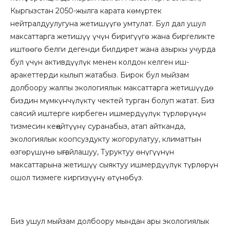
Кыргызстан 2050-жылга карата көмүртек
нейтралдуулугуна жетишүүгө умтулат. Бул дал ушул
максаттарга жетишүү үчүн биригүүгө жана биргеликте
иштөөгө белги дегенди билдирет жана азыркы учурда
бул үчүн активдүүлүк менен колдон келген иш-
аракеттерди кылып жатабыз. Бирок бул мыйзам
долбоору жалпы экологиялык максаттарга жетишүүдө
биздин мүмкүнчүлүктү чектей турган болуп жатат. Биз
саясий иштерге кирбеген ишмердүүлүк түрлөрүнүн
тизмесин кеӊейтүүнү суранабыз, атап айтканда,
экологиялык коопсуздукту жогорулатуу, климаттын
өзгөрүшүнө ыӊгайлашуу, Туруктуу өнүгүүнүн
максаттарына жетишүү сыяктуу ишмердүүлүк түрлөрүн
ошол тизмеге киргизүүнү өтүнөбүз.
Биз ушул мыйзам долбоору мындан ары экологиялык