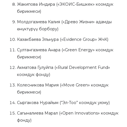
Жакипова Индира («ЭКОИС-Бишкек» коомдук
бирикмеси)
Молдогазиева Калия («Древо Жизни» адамды
өнүктүрүү борбору)
Казакбаева Эльнура («Evidence Group» ЖчК)
Султангазиева Анара («Green Energy» коомдук
бирикмеси)
Акматова Гулуйпа («Rural Development Fund»
коомдук фонду)
Колесникова Мария («Move Green» коомдук
бирикмеси)
Сыргакова Нурайым (“Эл-Тоо” коомдук уюму)
Сагыналиева Марал («Open Innovations» коомдук
фонду)