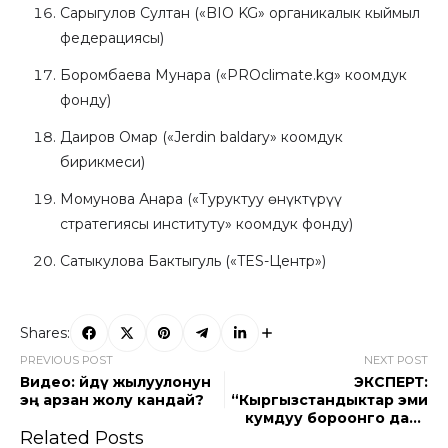
Сарыгулов Султан («BIO KG» органикалык кыймыл
федерациясы)
Боромбаева Мунара («PROclimate.kg» коомдук
фонду)
Даиров Омар («Jerdin baldary» коомдук
бирикмеси)
Момунова Анара («Туруктуу өнүктүрүү
стратегиясы институту» коомдук фонду)
Сатыкулова Бактыгуль («TES-Центр»)
Shares:
PREVIOUS POST
NEXT POST
Видео: Үйдү жылуулонун
ЭКСПЕРТ:
эң арзан жолу кандай?
“Кыргызстандыктар эми
кумдуу бороонго даяр
Related Posts
болушу керек”