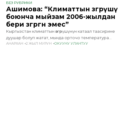
БЕЗ РУБРИКИ
Ашимова: “Климаттын өзгөрүшү
боюнча мыйзам 2006-жылдан
бери өзгөргөн эмес”
Кыргызстан климаттын өзгөрүшүнүн катаал таасирине
дуушар болуп жатат, мында орточо температура
АНАРХАН
2 ЖЫЛ МУРУН
ОКУУНУ УЛАНТУУ
жогорулап, жаан-чачын азайып, катуу кургакчылык каптап,
табигый кырсыктардын коркунучу күчөдү. Бул чакырыктар
биргелешкен аракеттерди жана чечимдерди талап кылат.
Учурда