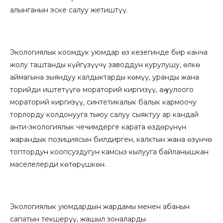
алынганын эске салуу жетиштүү.
Экологиялык коомдук уюмдар өз кезегинде бир канча
жолу таштанды күйгүзүүчү заводдун курулушу, өлкө
аймагына зыяндуу калдыктарды көмүү, уранды жана
торийди иштетүүгө мораторий киргизүү, аӊ уулоого
мораторий киргизүү, синтетикалык балык кармоочу
торлорду колдонууга тыюу салуу сыяктуу ар кандай
анти-экологиялык чечимдерге карата өздөрүнүн
жарандык позициясын билдирген, калктын жана өзүнчө
топтордун коопсуздугун камсыз кылууга байланышкан
маселелерди көтөрүшкөн.
Экологиялык уюмдардын жардамы менен абанын
сапатын текшерүү, жашыл зоналарды