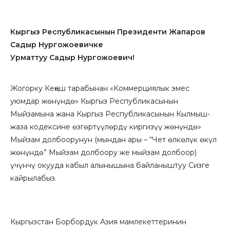
Кыргыз Республикасынын Президенти Жапаров
Садыр Нургожоевичке
Урматтуу Садыр Нургожоевич!
Жогорку Кеӊеш тарабынан «Коммерциялык эмес
уюмдар жөнүндө» Кыргыз Республикасынын
Мыйзамына жана Кыргыз Республикасынын Кылмыш-
жаза кодексине өзгөртүүлөрдү киргизүү жөнүндө»
Мыйзам долбоорунун (мындан ары – “Чет өлкөлүк өкүл
жөнүндө” Мыйзам долбоору же мыйзам долбоор)
үчүнчү окууда кабыл алынышына байланыштуу Сизге
кайрылабыз.
Кыргызстан Борбордук Азия мамлекеттеринин