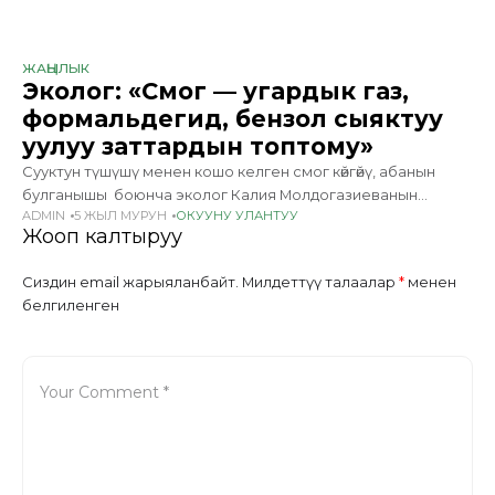
ЖАҢЫЛЫК
Эколог: «Смог — угардык газ,
формальдегид, бензол сыяктуу
уулуу заттардын топтому»
Сууктун түшүшү менен кошо келген смог көйгөйү, абанын
булганышы боюнча эколог Калия Молдогазиеванын
ADMIN
5 ЖЫЛ МУРУН
ОКУУНУ УЛАНТУУ
пикирин уктук. --Быйыл башка жылдарга салыштырмалуу
Жооп калтыруу
ЖЭБде көмүр эки эсе көп жагылаары айтылып жатат,
Бишкектеги абанын
Сиздин email жарыяланбайт.
Милдеттүү талаалар
*
менен
белгиленген