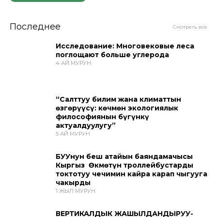
Последнее
Смотреть все
Исследование: Многовековые леса
поглощают больше углерода
4 АЙ МУРУН
“Салттуу билим жана климаттын
өзгөрүүсү: көчмөн экологиялык
философиянын бүгүнкү
актуалдуулугу”
5 АЙ МУРУН
БУУнун беш атайын баяндамачысы
Кыргыз Өкмөтүн троллейбустарды
токтотуу чечимин кайра карап чыгууга
чакырды
1 ЖЫЛ МУРУН
ВЕРТИКАЛДЫК ЖАШЫЛДАНДЫРУУ-