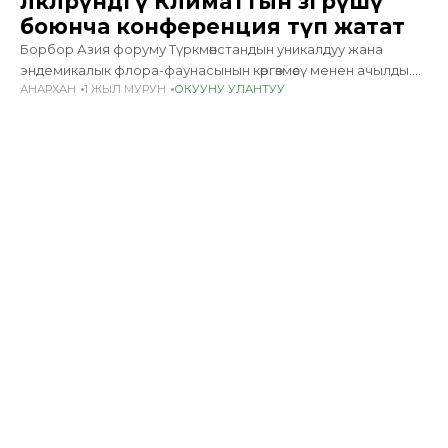
өлкөлөрүндөгү Климаттын өзгөрүшү
боюнча конференция өтүп жатат
Борбор Азия форуму Түркмөнстандын уникалдуу жана
эндемикалык флора-фаунасынын көргөзмөсү менен ачылды.
АНАРХАН
1 ЖЫЛ МУРУН
ОКУУНУ УЛАНТУУ
Биринчи күндөгү бардык иш-чаралар улуттук климаттык
саясат, аймактык кызматташтыкты чыңдоо жана климаттык
ресурстарды мобилизациялоо маселелерине арналды.
Алгачкы панелдик сессияда