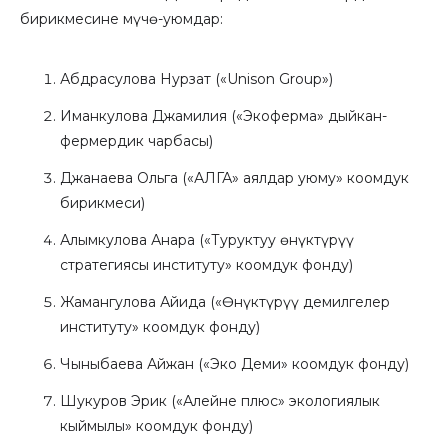
бирикмесине мүчө-уюмдар:
Абдрасулова Нурзат («Unison Group»)
Иманкулова Джамилия («Экоферма» дыйкан-
фермердик чарбасы)
Джанаева Ольга («АЛГА» аялдар уюму» коомдук
бирикмеси)
Алымкулова Анара («Туруктуу өнүктүрүү
стратегиясы институту» коомдук фонду)
Жамангулова Айида («Өнүктүрүү демилгелер
институту» коомдук фонду)
Чыныбаева Айжан («Эко Деми» коомдук фонду)
Шукуров Эрик («Алейне плюс» экологиялык
кыймылы» коомдук фонду)