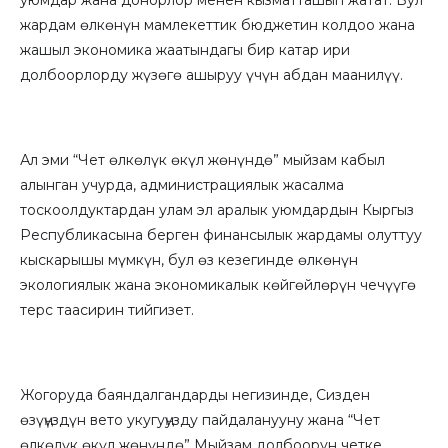
уюмдар жана донорлор менен кызматташып жатат. Бул
жардам өлкөнүн мамлекеттик бюджетин колдоо жана
жашыл экономика жаатындагы бир катар ири
долбоорлорду жүзөгө ашыруу үчүн абдан маанилүү.
Ал эми “Чет өлкөлүк өкүл жөнүндө” мыйзам кабыл
алынган учурда, администрациялык жасалма
тоскоолдуктардан улам эл аралык уюмдардын Кыргыз
Республикасына берген финансылык жардамы олуттуу
кыскарышы мүмкүн, бул өз кезегинде өлкөнүн
экологиялык жана экономикалык көйгөйлөрүн чечүүгө
терс таасирин тийгизет.
Жогоруда баяндалгандарды негизинде, Сизден
өзүӊүздүн вето укугуӊузду пайдаланууну жана “Чет
өлкөлүк өкүл жөнүндө” Мыйзам долбоорун четке