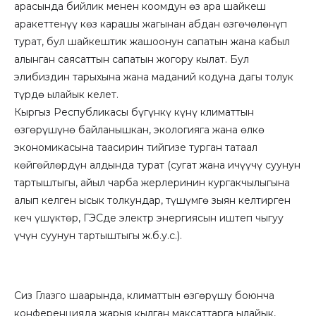
арасында бийлик менен коомдун өз ара шайкеш
аракеттенүү көз карашы жагынан абдан өзгөчөлөнүп
турат, бул шайкештик жашоонун сапатын жана кабыл
алынган саясаттын сапатын жогору кылат. Бул
элибиздин тарыхына жана маданий кодуна дагы толук
түрдө ылайык келет.
Кыргыз Республикасы бүгүнкү күнү климаттын
өзгөрүшүнө байланышкан, экологияга жана өлкө
экономикасына таасирин тийгизе турган татаал
көйгөйлөрдүн алдында турат (сугат жана ичүүчү суунун
тартыштыгы, айыл чарба жерлеринин кургакчылыгына
алып келген ысык толкундар, түшүмгө зыян келтирген
кеч үшүктөр, ГЭСде электр энергиясын иштеп чыгуу
үчүн суунун тартыштыгы ж.б.у.с.).
Сиз Глазго шаарында, климаттын өзгөрүшү боюнча
конференцияда жарыя кылган максаттарга ылайык,