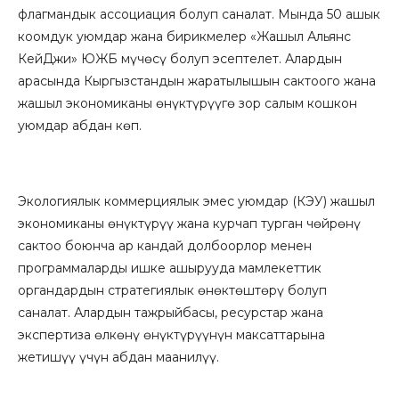
флагмандык ассоциация болуп саналат. Мында 50 ашык
коомдук уюмдар жана бирикмелер «Жашыл Альянс
КейДжи» ЮЖБ мүчөсү болуп эсептелет. Алардын
арасында Кыргызстандын жаратылышын сактоого жана
жашыл экономиканы өнүктүрүүгө зор салым кошкон
уюмдар абдан көп.
Экологиялык коммерциялык эмес уюмдар (КЭУ) жашыл
экономиканы өнүктүрүү жана курчап турган чөйрөнү
сактоо боюнча ар кандай долбоорлор менен
программаларды ишке ашырууда мамлекеттик
органдардын стратегиялык өнөктөштөрү болуп
саналат. Алардын тажрыйбасы, ресурстар жана
экспертиза өлкөнү өнүктүрүүнүн максаттарына
жетишүү үчүн абдан маанилүү.