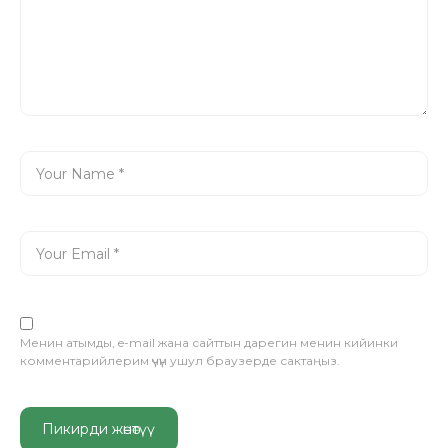
Менин атымды, e-mail жана сайттын дарегин менин кийинки
комментарийлерим үчүн ушул браузерде сактаңыз.