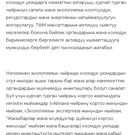
коомдук уюмдарга климаттын өзгөрүшү, курчап турган
чөйрөнүн сапаты жана экологиялык коопсуздук,
ресурстардын жана энергиянын натыйжалуулугун
жогорулатуу, ТӨМ максаттарына жетишүү сыяктуу
маселелер боюнча бийлик органдарына жана коомдук
бирикмелерге биргеликте активдүү кызматташууга
мүмкүндүк бербейт деп тынчсызданып жатабыз.
Негизинен экологиялык чөйрөдө коомдук уюмдардын
отуз жылдан ашык тарыхы бар жана алар мамлекеттик
органдардын ишенимдүү өнөктөштөрү болуп саналат.
Бул үчүн курчап турган чөйрөнү коргоо жаатындагы
негизги мыйзамдар («Айлана-чөйрөнү коргоо жөнүндө»
мыйзам, «Экологиялык экспертиза жөнүндө» мыйзам,
“Жаныбарлар жана өсүмдүктөр дүйнөсүн коргоо
жөнүндө” мыйзам жана башкалар) коомдук уюмдар
менен өнөктөштүктө иштелип чыкканын жана кабыл