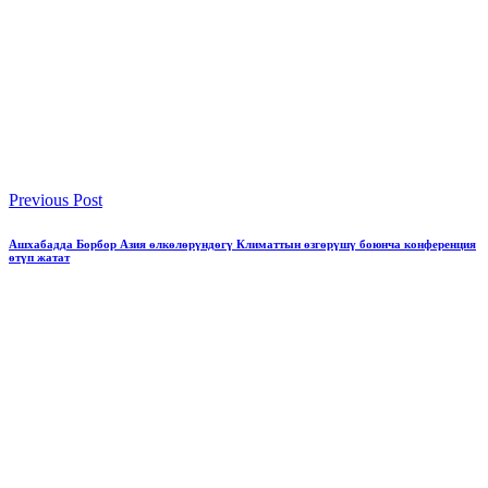
Previous Post
Ашхабадда Борбор Азия өлкөлөрүндөгү Климаттын өзгөрүшү боюнча конференция
өтүп жатат