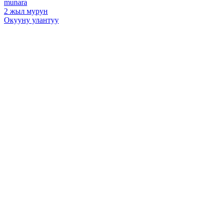
munara
2 жыл мурун
Окууну улантуу