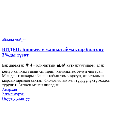
айлана-чөйрө
ВИДЕО: Бишкекте жашыл аймактар болгону
3%ды түзөт
Бак дарактар 🌳🌲– климаттын 🏔️🏕️ куткаруучулары, алар
көмүр кычкыл газын сиңирип, кычкылтек бөлүп чыгарат.
Мындан тышкары абанын табын төмөндөтүп, жаратылыш
кырсыктарынан сактап, биологиялык көп түрдүүлүктү колдоп
турушат. Анткен менен шаардын
Анархан
2 жыл мурун
Окууну улантуу