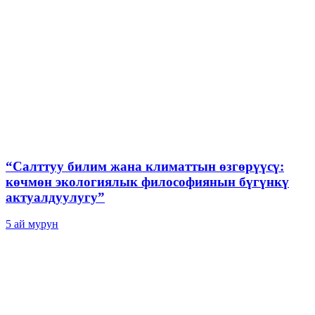
“Салттуу билим жана климаттын өзгөрүүсү:
көчмөн экологиялык философиянын бүгүнкү
актуалдуулугу”
5 ай мурун