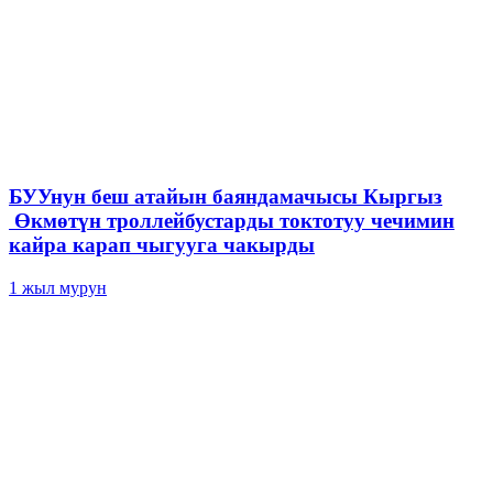
БУУнун беш атайын баяндамачысы Кыргыз
Өкмөтүн троллейбустарды токтотуу чечимин
кайра карап чыгууга чакырды
1 жыл мурун