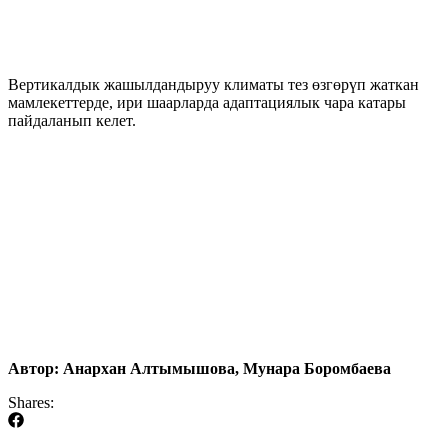
Вертикалдык жашылдандыруу климаты тез өзгөрүп жаткан
мамлекеттерде, ири шаарларда адаптациялык чара катары
пайдаланып келет.
Автор: Анархан Алтымышова, Мунара Боромбаева
Shares: