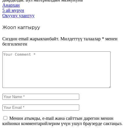
Анархан
5 ай мурун
Окууну улантуу
Жооп калтыруу
Сиздин email жарыяланбайт.
Милдеттүү талаалар
*
менен
белгиленген
Менин атымды, e-mail жана сайттын дарегин менин
кийинки комментарийлерим үчүн ушул браузерде сактаңыз.