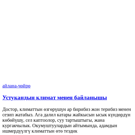
айлана-чөйрө
Устукандын климат менен байланышы
Достор, климаттын өзгөрүшүн ар бирибиз жон терибиз менен
сезип жатабыз. Ага далил катары жайкысын ысык күндөрдүн
көбөйүшү, сел каптоолор, суу тартыштыгы, жана
кургакчылык. Окумуштуулардын айтымында, адамдын
ишмердүүлгү климаттын өтө тездик