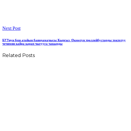
Next Post
БУУнун беш атайын баяндамачысы Кыргыз Өкмөтүн троллейбустарды токтотуу
чечимин кайра карап чыгууга чакырды
Related Posts