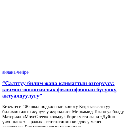
айлана-чөйрө
“Салттуу билим жана климаттын өзгөрүүсү:
көчмөн экологиялык философиянын бүгүнкү
актуалдуулугу”
Кезектеги “Жашыл подкасттын коногу Кыргыз салттуу
билимин алып жүрүүчү журналист Мирхамид Токтогул болду.
Материал «MoveGreen» коомдук бирикмеси жана «Дүйнө
үчүн нан» эл аралык агенттигинин колдоосу менен
даярдалды. Бул материалдын мазмунуна