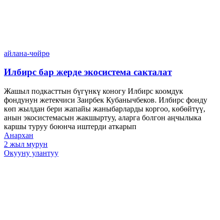
айлана-чөйрө
Илбирс бар жерде экосистема сакталат
Жашыл подкасттын бүгүнкү коногу Илбирс коомдук
фондунун жетекчиси Заирбек Кубанычбеков. Илбирс фонду
көп жылдан бери жапайы жаныбарларды коргоо, көбөйтүү,
анын экосистемасын жакшыртуу, аларга болгон аңчылыка
каршы туруу боюнча иштерди аткарып
Анархан
2 жыл мурун
Окууну улантуу