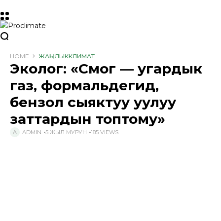
HOME
ЖАҢЫЛЫК
КЛИМАТ
Эколог: «Смог — угардык
газ, формальдегид,
бензол сыяктуу уулуу
заттардын топтому»
ADMIN
5 ЖЫЛ МУРУН
185 VIEWS