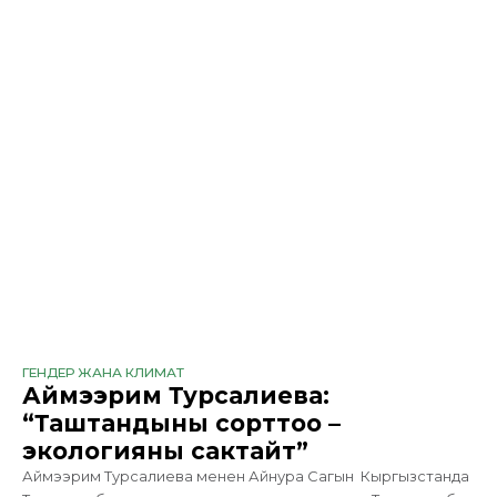
саналат", - деди "Кыргызстандын жашыл альянсы"
бирикмесинин
ГЕНДЕР ЖАНА КЛИМАТ
Аймээрим Турсалиева:
“Таштандыны сорттоо –
экологияны сактайт”
Аймээрим Турсалиева менен Айнура Сагын Кыргызстанда