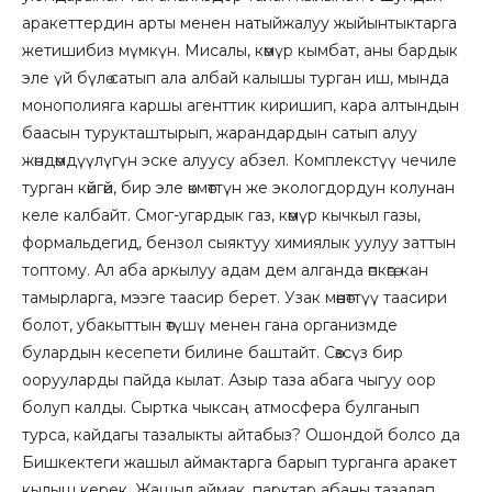
аракеттердин арты менен натыйжалуу жыйынтыктарга
жетишибиз мүмкүн. Мисалы, көмүр кымбат, аны бардык
эле үй бүлө сатып ала албай калышы турган иш, мында
монополияга каршы агенттик киришип, кара алтындын
баасын турукташтырып, жарандардын сатып алуу
жөндөмдүүлүгүн эске алуусу абзел. Комплекстүү чечиле
турган көйгөй, бир эле өкмөттүн же экологдордун колунан
келе калбайт. Смог-угардык газ, көмүр кычкыл газы,
формальдегид, бензол сыяктуу химиялык уулуу заттын
топтому. Ал аба аркылуу адам дем алганда өпкөгө, кан
тамырларга, мээге таасир берет. Узак мөөнөттүү таасири
болот, убакыттын өтүшү менен гана организмде
булардын кесепети билине баштайт. Сөзсүз бир
оорууларды пайда кылат. Азыр таза абага чыгуу оор
болуп калды. Сыртка чыксаң атмосфера булганып
турса, кайдагы тазалыкты айтабыз? Ошондой болсо да
Бишкектеги жашыл аймактарга барып турганга аракет
кылыш керек. Жашыл аймак, парктар абаны тазалап