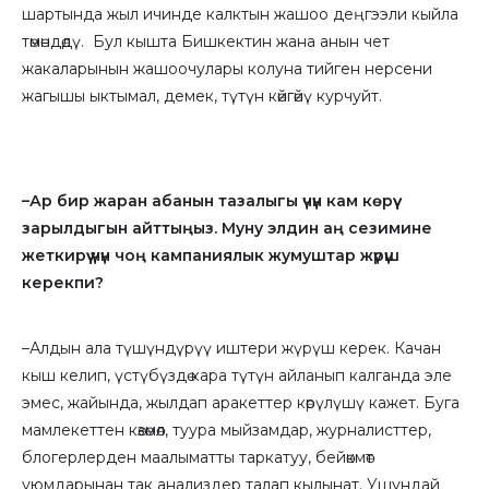
шартында жыл ичинде калктын жашоо деңгээли кыйла
төмөндөдү. Бул кышта Бишкектин жана анын чет
жакаларынын жашоочулары колуна тийген нерсени
жагышы ыктымал, демек, түтүн көйгөйү курчуйт.
–Ар бир жаран абанын тазалыгы үчүн кам көрүү
зарылдыгын айттыңыз. Муну элдин аң сезимине
жеткирүү үчүн чоң кампаниялык жумуштар жүрүш
керекпи?
–Алдын ала түшүндүрүү иштери жүрүш керек. Качан
кыш келип, үстүбүздө кара түтүн айланып калганда эле
эмес, жайында, жылдап аракеттер көрүлүшү кажет. Буга
мамлекеттен көзөмөл, туура мыйзамдар, журналисттер,
блогерлерден маалыматты таркатуу, бейөкмөт
уюмдарынан так анализдер талап кылынат. Ушундай