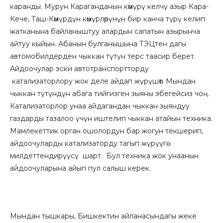
каранды. Мурун Караганданын көмүрү келчү азыр Кара-
Кече, Таш-Көмүрдүн көмүрлөрүнүн бир канча түрү келип
жатканына байланыштуу алардын сапатын азырынча
айтуу кыйын. Абанын булганышына ТЭЦтен дагы
автомобилдерден чыккан түтүн терс таасир берет.
Айдоочулар эски автотранспортторду
катализаторлору жок деле айдап жүрүшөт. Мындан
чыккан түтүндүн абага тийгизген зыяны эбегейсиз чоң.
Катализаторлор унаа айдагандан чыккан зыяндуу
газдарды тазалоо үчүн иштелип чыккан атайын техника.
Мамлекеттик орган ошолордун бар жогун текшерип,
айдоочуларды катализаторду тагып жүрүүгө
милдеттендирүүсү шарт. Бул техника жок унаанын
айдоочуларына айып пул салыш керек.
Мындан тышкары, Бишкектин айланасындагы жеке