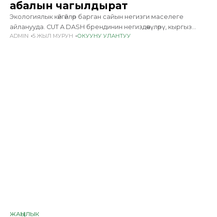
абалын чагылдырат
Экологиялык көйгөйлөр барган сайын негизги маселеге
айланууда. CUT A DASH брендинин негиздөөчүлөрү, кыргыз
ADMIN
5 ЖЫЛ МУРУН
ОКУУНУ УЛАНТУУ
дизайнерлери Айжан менен Сайкал Сейталиевалар дагы
экологиялык проблемаларга арналган коллекциясын
түзүп, Бишкекте көргөзмө уюштурду. Виртуалдык реалдуулук
функциясындагы
ЖАҢЫЛЫК