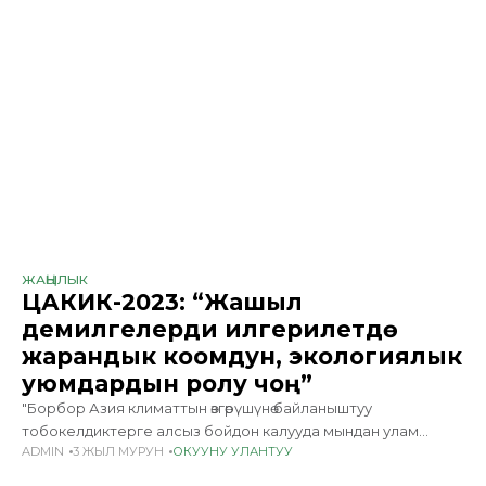
ЖАҢЫЛЫК
ЦАКИК-2023: “Жашыл
демилгелерди илгерилетүүдө
жарандык коомдун, экологиялык
уюмдардын ролу чоң”
"Борбор Азия климаттын өзгөрүшүнө байланыштуу
тобокелдиктерге алсыз бойдон калууда мындан улам
ADMIN
3 ЖЫЛ МУРУН
ОКУУНУ УЛАНТУУ
жарандык коомдун, экологиялык уюмдардын өлкөдөгү жашыл
демилгелерди алдыга жылдыруудагы ролу маанилүү болуп