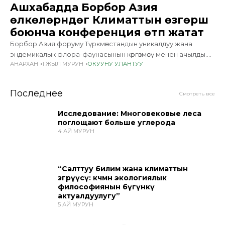
Ашхабадда Борбор Азия
өлкөлөрүндөгү Климаттын өзгөрүшү
боюнча конференция өтүп жатат
Борбор Азия форуму Түркмөнстандын уникалдуу жана
эндемикалык флора-фаунасынын көргөзмөсү менен ачылды.
АНАРХАН
1 ЖЫЛ МУРУН
ОКУУНУ УЛАНТУУ
Биринчи күндөгү бардык иш-чаралар улуттук климаттык
саясат, аймактык кызматташтыкты чыңдоо жана климаттык
ресурстарды мобилизациялоо маселелерине арналды.
Последнее
Смотреть все
Алгачкы панелдик сессияда
Исследование: Многовековые леса
поглощают больше углерода
4 АЙ МУРУН
“Салттуу билим жана климаттын
өзгөрүүсү: көчмөн экологиялык
философиянын бүгүнкү
актуалдуулугу”
5 АЙ МУРУН