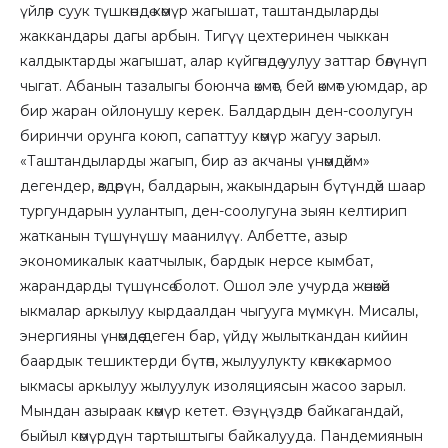
үйлөр суук түшкөндө көмүр жагышат, таштандыларды
жаккандары дагы арбын. Тигүү цехтеринен чыккан
калдыктарды жагышат, алар күйгөндө уулуу заттар бөлүнүп
чыгат. Абанын тазалыгы боюнча өкмөт, бей өкмөт уюмдар, ар
бир жаран ойлонушу керек. Балдардын ден-соолугун
биринчи орунга коюп, сапаттуу көмүр жагуу зарыл.
«Таштандыларды жагып, бир аз акчаны үнөмдөйм»
дегендер, өздөрүн, балдарын, жакындарын бүтүндөй шаар
тургундарын уулантып, ден-соолугуна зыян келтирип
жатканын түшүнүшү маанилүү. Албетте, азыр
экономикалык каатчылык, бардык нерсе кымбат,
жарандарды түшүнсө болот. Ошол эле учурда жөнөкөй
ыкмалар аркылуу кырдаалдан чыгууга мүмкүн. Мисалы,
энергияны үнөмдөө деген бар, үйдү жылыткандан кийин
баардык тешиктерди бүтөп, жылуулукту көпкө кармоо
ыкмасы аркылуу жылуулук изоляциясын жасоо зарыл.
Мындан азыраак көмүр кетет. Өзүңүздөр байкагандай,
быйыл көмүрдүн тартыштыгы байкалууда. Пандемиянын