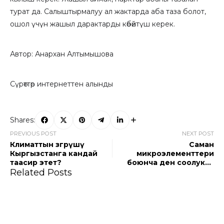
турат да. Салыштырмалуу ал жактарда аба таза болот,
ошол үчүн жашыл дарактарды көбөйтүш керек.
Автор: Анархан Алтымышова
Сүрөттөр интернеттен алынды
Shares:
PREVIOUS POST
NEXT POST
Климаттын өзгөрүшү
Саман
Кыргызстанга кандай
микроэлементтери
таасир этет?
боюнча ден соолукка
Related Posts
пайдалуу