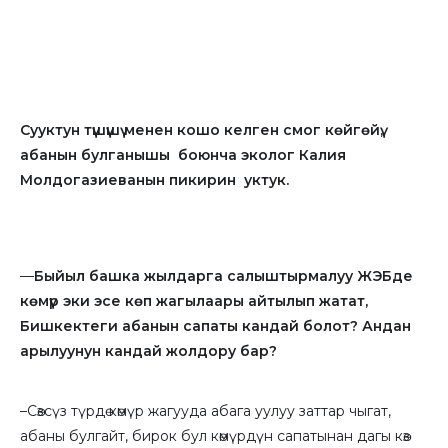
Сууктун түшүшү менен кошо келген смог көйгөйү,
абанын булганышы боюнча эколог Калия
Молдогазиеванын пикирин уктук.
—
Быйыл башка жылдарга салыштырмалуу ЖЭБде
көмүр эки эсе көп жагылаары айтылып жатат,
Бишкектеги абанын сапаты кандай болот? Андан
арылуунун кандай жолдору бар?
–Сөзсүз түрдө көмүр жагууда абага уулуу заттар чыгат,
абаны булгайт, бирок бул көмүрдүн сапатынан дагы көз