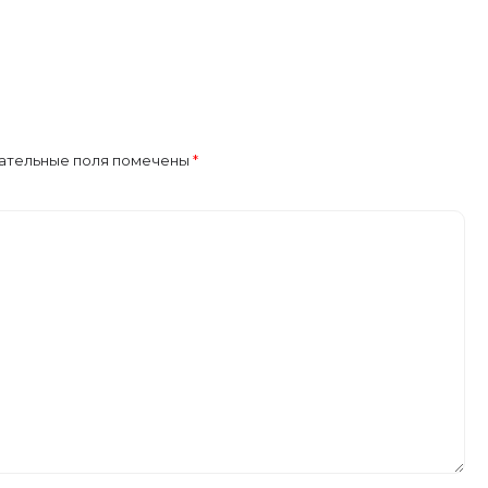
ализация. Это обеспечивает нулевое потребление энергии и
альное
ательные поля помечены
*