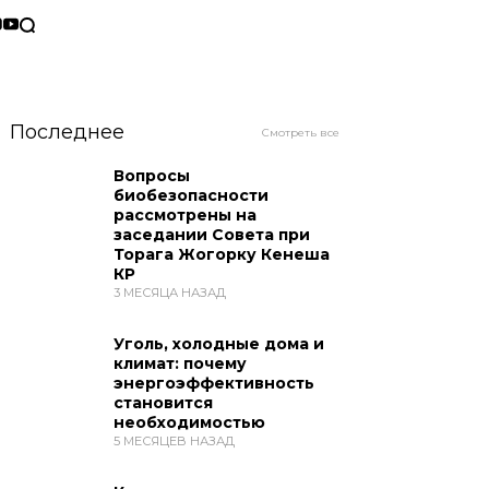
Последнее
Смотреть все
Вопросы
биобезопасности
рассмотрены на
заседании Совета при
Торага Жогорку Кенеша
КР
3 МЕСЯЦА НАЗАД
Уголь, холодные дома и
климат: почему
энергоэффективность
становится
необходимостью
5 МЕСЯЦЕВ НАЗАД