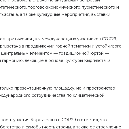
ств и ведомств страны по актуальным вопросам
гетического, торгово-экономического, туристического и
ызстана, а также культурные мероприятия, выставки
том притяжения для международных участников COP29,
ргызстана в продвижении горной тематики и устойчивого
 с центральным элементом — традиционной юртой —
и гармонию, лежащие в основе культуры Кыргызстана.
только презентационную площадку, но и пространство
еждународного сотрудничества по климатической
ность участия Кыргызстана в COP29 и отметил, что
богатство и самобытность страны, а также ее стремление