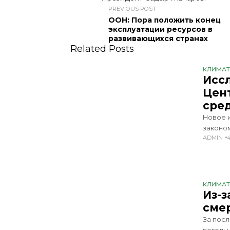
PREVIOUS POST
ООН: Пора положить конец
эксплуатации ресурсов в
развивающихся странах
Related Posts
КЛИМА
Исс
Цен
сре
Новое 
законо
ADMIN
против
самых у
в журна
КЛИМА
Из-з
сме
За посл