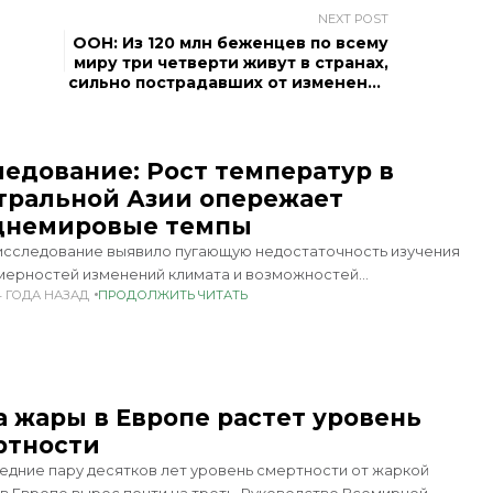
NEXT POST
ООН: Из 120 млн беженцев по всему
миру три четверти живут в странах,
сильно пострадавших от изменения
климата
Т
ледование: Рост температур в
тральной Азии опережает
днемировые темпы
исследование выявило пугающую недостаточность изучения
мерностей изменений климата и возможностей
4 ГОДА НАЗАД
ПРОДОЛЖИТЬ ЧИТАТЬ
одействия их последствиям в Центральной Азии, одном из
язвимых регионов Земли. Об этом пишет eurasianet. Недавно
ле Central Asian Survey была
Т
а жары в Европе растет уровень
ртности
едние пару десятков лет уровень смертности от жаркой