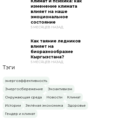
Климат и психика: как
изменение климата
влияет на наше
эмоциональное
состояние
5 МЕСЯЦЕВ НАЗАД
Как таяние ледников
влияет на
биоразнообразие
Кыргызстана?
5 МЕСЯЦЕВ НАЗАД
Тэги
энергоэффективность
Энергосбережение
Экоактивизм
Окружающая среда
Новости
Климат
Истории
Зелёная экономика
Здоровье
Гендер и климат