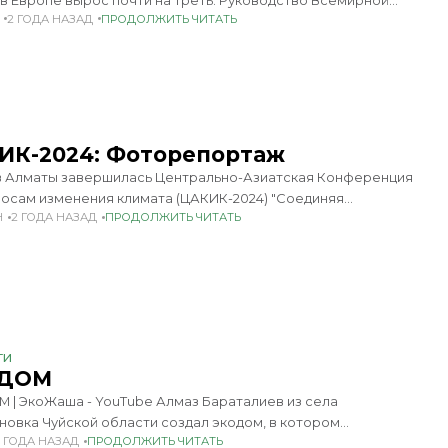
в Европе вырос почти на треть. Руководство Всемирной
2 ГОДА НАЗАД
ПРОДОЛЖИТЬ ЧИТАТЬ
ологической организации (ВМО) утверждает, что цена
ий по борьбе с изменением климата
Т
ИК-2024: Фоторепортаж
 в Алматы завершилась Центрально-Азиатская Конференция
росам изменения климата (ЦАКИК-2024) "Соединяя
Н
2 ГОДА НАЗАД
ПРОДОЛЖИТЬ ЧИТАТЬ
ические цели с действиями; воплощение амбиций в
сть". В рамках мероприятия были подписано три
альных меморандума о
ТИ
ДОМ
 | ЭкоЖаша - YouTube Алмаз Бараталиев из села
новка Чуйской области создал экодом, в котором
3 ГОДА НАЗАД
ПРОДОЛЖИТЬ ЧИТАТЬ
уется солнечная энергия, водяной коллектор и